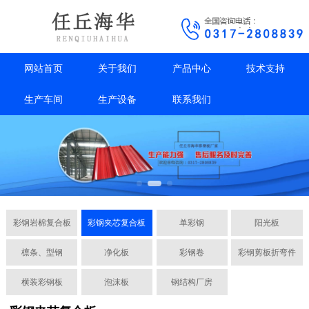
网站首页
关于我们
产品中心
技术支持
生产车间
生产设备
联系我们
彩钢岩棉复合板
彩钢夹芯复合板
单彩钢
阳光板
檩条、型钢
净化板
彩钢卷
彩钢剪板折弯件
横装彩钢板
泡沫板
钢结构厂房