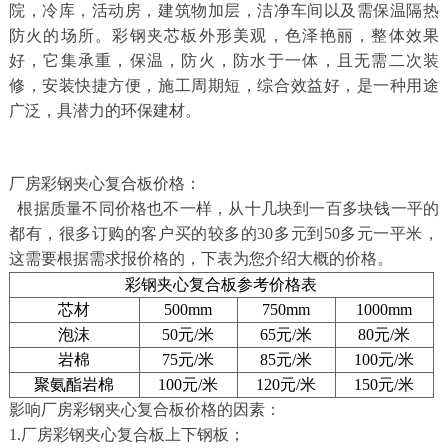
院，冷库，活动房，建筑物加层，洁净车间以及需保温隔热
防火的场所。彩钢夹芯板外形美观，色泽艳丽，整体效果
好，它集承重，保温，防火，防水于一体，且无需二次装
修，安装快捷方便，施工周期短，综合效益好，是一种用途
广泛，具潜力的环保建材。
厂房彩钢夹心复合板价格：
根据质量不同价格也不一样，从十几块到一百多块钱一平的
都有，很多订购的客户买的较多的30多元到50多元一平米，
这需要根据需求报价格的，下表为您介绍大概的价格。
彩钢夹心复合板参考价格表
芯材
500mm
750mm
1000mm
泡沫
50元/米
65元/米
80元/米
岩棉
75元/米
85元/米
100元/米
聚氨酯岩棉
100元/米
120元/米
150元/米
影响厂房彩钢夹心复合板价格的因素：
1.厂房彩钢夹心复合板上下钢板；